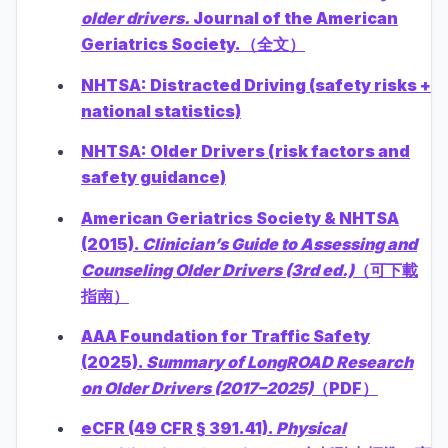
older drivers.
Journal of the American
Geriatrics Society.（全文）
NHTSA: Distracted Driving (safety risks +
national statistics)
NHTSA: Older Drivers (risk factors and
safety guidance)
American Geriatrics Society & NHTSA
(2015).
Clinician’s Guide to Assessing and
Counseling Older Drivers (3rd ed.)
（可下載
指南）
AAA Foundation for Traffic Safety
(2025).
Summary of LongROAD Research
on Older Drivers (2017–2025)
（PDF）
eCFR (49 CFR § 391.41).
Physical