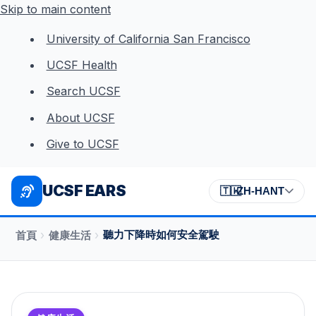
Skip to main content
University of California San Francisco
UCSF Health
Search UCSF
About UCSF
Give to UCSF
UCSF EARS
🇹🇼
ZH-HANT
›
›
聽力下降時如何安全駕駛
首頁
健康生活