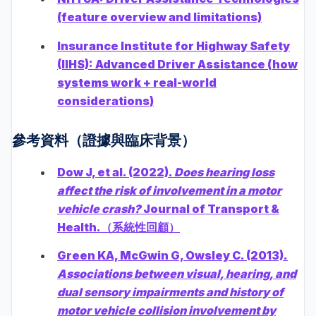
(feature overview and limitations)
Insurance Institute for Highway Safety
(IIHS): Advanced Driver Assistance (how
systems work + real-world
considerations)
參考資料（證據與臨床背景）
Dow J, et al. (2022).
Does hearing loss
affect the risk of involvement in a motor
vehicle crash?
Journal of Transport &
Health.（系統性回顧）
Green KA, McGwin G, Owsley C. (2013).
Associations between visual, hearing, and
dual sensory impairments and history of
motor vehicle collision involvement by