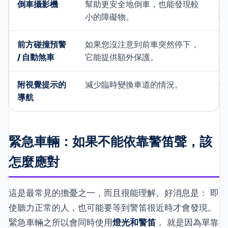
倒車攝影機
幫助更安全地倒車，也能發現較
每
小的障礙物。
鏡
前方碰撞預警
如果您沒注意到前車突然停下，
了
/ 自動煞車
它能提供額外保護。
來
附視覺提示的
減少臨時變換車道的情況。
把
導航
置
緊急車輛：如果不能依靠警笛聲，該
怎麼應對
這是最常見的擔憂之一，而且很能理解。好消息是： 即
使聽力正常的人，也可能要等到警笛很近時才會發現。
緊急車輛之所以會同時使用
燈光和警笛
， 就是因為單靠