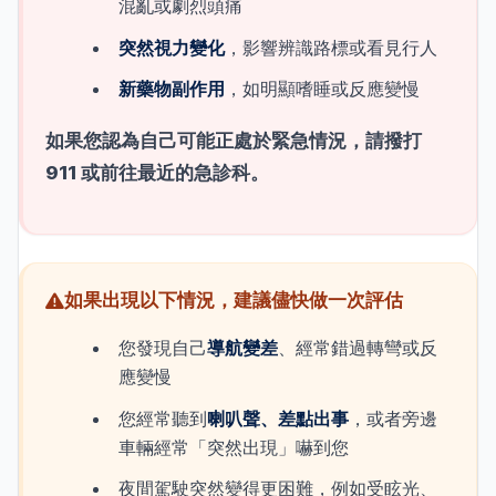
混亂或劇烈頭痛
突然視力變化
，影響辨識路標或看見行人
新藥物副作用
，如明顯嗜睡或反應變慢
如果您認為自己可能正處於緊急情況，請撥打
911 或前往最近的急診科。
如果出現以下情況，建議儘快做一次評估
您發現自己
導航變差
、經常錯過轉彎或反
應變慢
您經常聽到
喇叭聲、差點出事
，或者旁邊
車輛經常「突然出現」嚇到您
夜間駕駛突然變得更困難，例如受眩光、